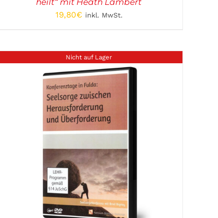
heilt“ mit Heath Lambert
19,80
€
inkl. MwSt.
Nicht auf Lager