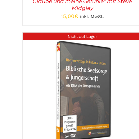
Glaube und meine Gefühle“ mit Steve
Midgley
15,00
€
inkl. MwSt.
Nicht auf Lager
DETAILS