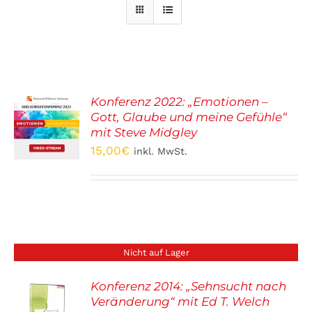
Konferenz 2022: „Emotionen –
Gott, Glaube und meine Gefühle“
ORB
mit Steve Midgley
15,00
€
inkl. MwSt.
S
Nicht auf Lager
Konferenz 2014: „Sehnsucht nach
Veränderung“ mit Ed T. Welch