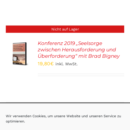
Nicht auf Lager
Konferenz 2019 „Seelsorge
zwischen Herausforderung und
S
Überforderung“ mit Brad Bigney
19,80
€
inkl. MwSt.
AGB
·
Impressum
·
Datenschutz
Wir verwenden Cookies, um unsere Website und unseren Service zu
optimieren.