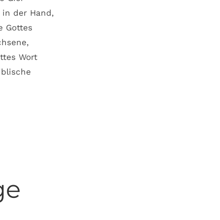
 in der Hand,
e Gottes
chsene,
ttes Wort
iblische
ge