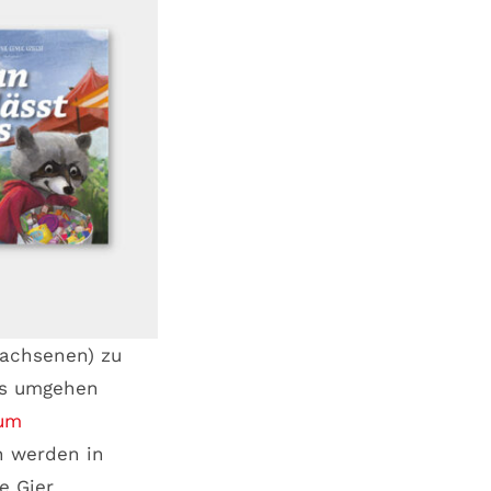
wachsenen) zu
ns umgehen
um
n werden in
e Gier