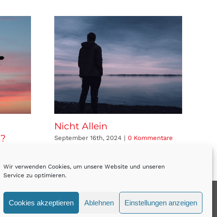
Nicht Allein
Wi
n?
zu
September 16th, 2024
|
0 Kommentare
are
Apr
Wir verwenden Cookies, um unsere Website und unseren
Service zu optimieren.
Cookies akzeptieren
Ablehnen
Einstellungen anzeigen