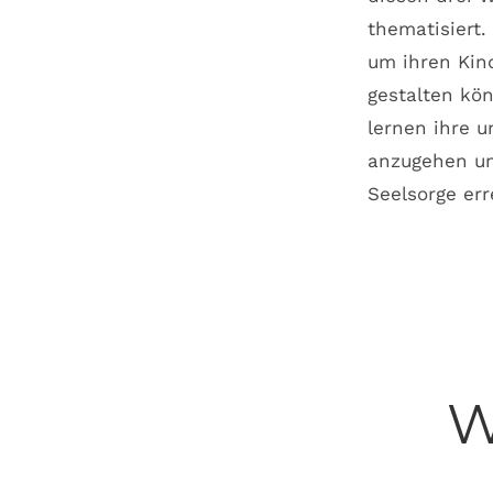
thematisiert
um ihren Kind
gestalten kö
lernen ihre u
anzugehen un
Seelsorge err
W