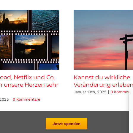
ood, Netflix und Co.
Kannst du wirkliche
 unsere Herzen sehr
Veränderung erlebe
Januar 13th, 2025
|
0 Komment
 2025
|
0 Kommentare
Jetzt spenden