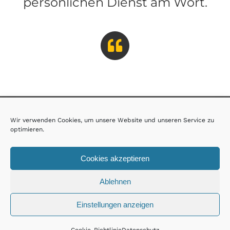
persönlichen Dienst am Wort.
Wir verwenden Cookies, um unsere Website und unseren Service zu
AGB
·
Impressum
·
Datenschutz
optimieren.
Jetzt spenden
Cookies akzeptieren
© Copyright 2025 | All Rights Reserved | Netzwerk Biblische
Ablehnen
Seelsorge
Einstellungen anzeigen