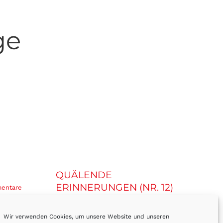
ge
QUÄLENDE
KO
ERINNERUNGEN (NR. 12)
GE
entare
ZU
November 1st, 2023
|
0 Kommentare
Feb
Wir verwenden Cookies, um unsere Website und unseren