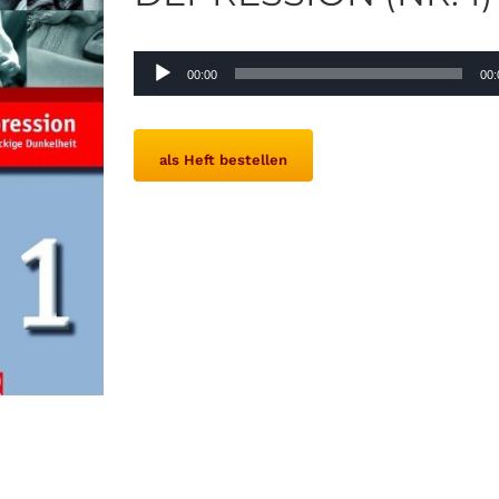
Audio-
00:00
00:
Player
als Heft bestellen