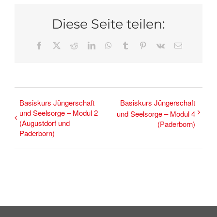
Diese Seite teilen:
Facebook
X
Reddit
LinkedIn
WhatsApp
Tumblr
Pinterest
Vk
E-
Mail
Basiskurs Jüngerschaft
Basiskurs Jüngerschaft
und Seelsorge – Modul 2
und Seelsorge – Modul 4
(Augustdorf und
(Paderborn)
Paderborn)