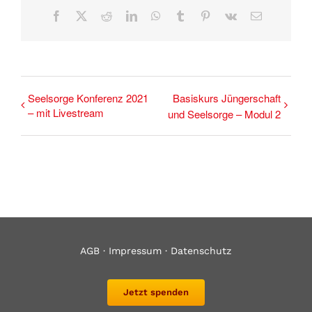
Facebook
X
Reddit
LinkedIn
WhatsApp
Tumblr
Pinterest
Vk
E-
Mail
Seelsorge Konferenz 2021
Basiskurs Jüngerschaft
– mit Livestream
und Seelsorge – Modul 2
AGB
·
Impressum
·
Datenschutz
Jetzt spenden