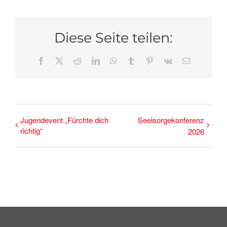
Diese Seite teilen:
Facebook
X
Reddit
LinkedIn
WhatsApp
Tumblr
Pinterest
Vk
E-
Mail
Jugendevent „Fürchte dich
Seelsorgekonferenz
richtig“
2026