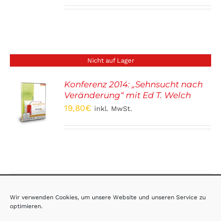
Nicht auf Lager
Konferenz 2014: „Sehnsucht nach
Veränderung“ mit Ed T. Welch
S
19,80
€
inkl. MwSt.
AGB
·
Impressum
·
Datenschutz
Wir verwenden Cookies, um unsere Website und unseren Service zu
optimieren.