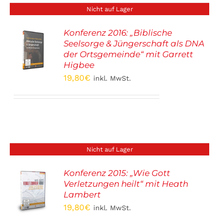
Nicht auf Lager
Konferenz 2016: „Biblische
Seelsorge & Jüngerschaft als DNA
S
der Ortsgemeinde“ mit Garrett
Higbee
19,80
€
inkl. MwSt.
Nicht auf Lager
Konferenz 2015: „Wie Gott
Verletzungen heilt“ mit Heath
S
Lambert
19,80
€
inkl. MwSt.