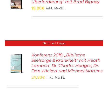
S
Überforderung“ mit Brad Bigney
19,80
€
inkl. MwSt.
Nicht auf Lager
Konferenz 2018: „Biblische
Seelsorge & Krankheit“ mit Heath
S
Lambert, Dr. Charles Hodges, Dr.
Dan Wickert und Michael Martens
24,80
€
inkl. MwSt.