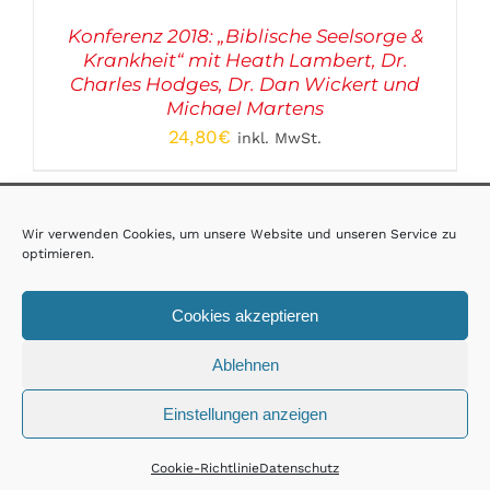
Konferenz 2018: „Biblische Seelsorge &
Krankheit“ mit Heath Lambert, Dr.
Charles Hodges, Dr. Dan Wickert und
Michael Martens
24,80
€
inkl. MwSt.
AGB
·
Impressum
·
Datenschutz
Wir verwenden Cookies, um unsere Website und unseren Service zu
optimieren.
Jetzt spenden
Cookies akzeptieren
© Copyright 2025 | All Rights Reserved | Netzwerk Biblische
Ablehnen
Seelsorge
Einstellungen anzeigen
Cookie-Richtlinie
Datenschutz