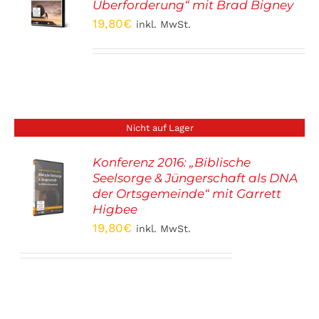
S
Überforderung“ mit Brad Bigney
19,80
€
inkl. MwSt.
Nicht auf Lager
Konferenz 2016: „Biblische
Seelsorge & Jüngerschaft als DNA
S
der Ortsgemeinde“ mit Garrett
Higbee
19,80
€
inkl. MwSt.