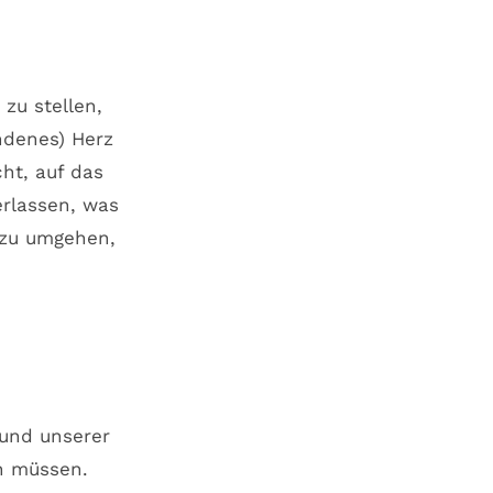
zu stellen,
ndenes) Herz
ht, auf das
erlassen, was
 zu umgehen,
rund unserer
en müssen.