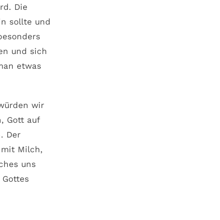
rd. Die
n sollte und
 besonders
en und sich
 man etwas
 würden wir
, Gott auf
. Der
 mit Milch,
lches uns
 Gottes