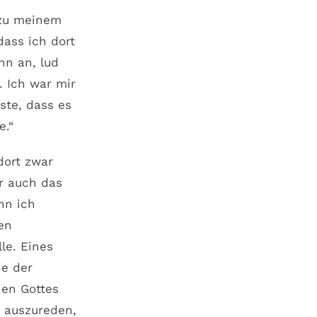
 zu meinem
dass ich dort
nn an, lud
. Ich war mir
ste, dass es
e.“
dort zwar
er auch das
nn ich
en
le. Eines
ie der
hen Gottes
 auszureden,