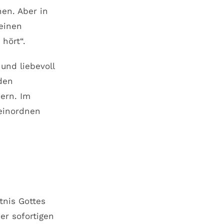
en. Aber in
 einen
hört“.
und liebevoll
den
dern. Im
 einordnen
nis Gottes
er sofortigen