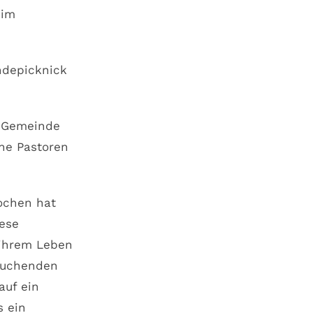
 im
indepicknick
r Gemeinde
ine Pastoren
ochen hat
iese
 ihrem Leben
suchenden
auf ein
s ein