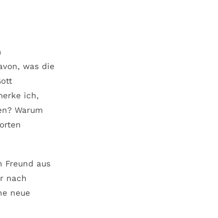
n
avon, was die
ott
merke ich,
den? Warum
orten
in Freund aus
er nach
ine neue